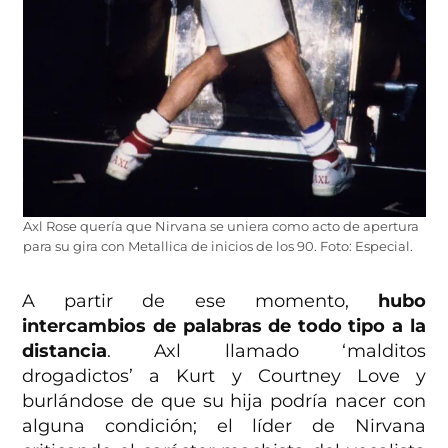
Axl Rose quería que Nirvana se uniera como acto de apertura
para su gira con Metallica de inicios de los 90. Foto: Especial.
A partir de ese momento,
hubo
intercambios de palabras de todo tipo a la
distancia
. Axl llamado ‘malditos
drogadictos’ a Kurt y Courtney Love y
burlándose de que su hija podría nacer con
alguna condición; el líder de Nirvana