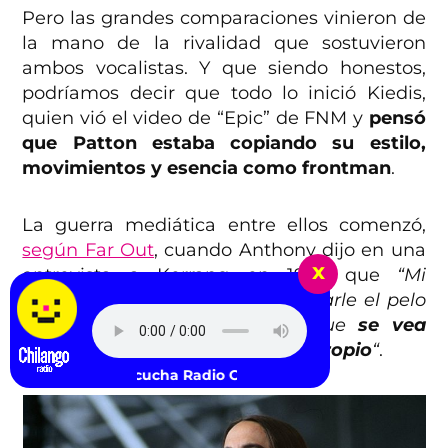
Pero las grandes comparaciones vinieron de
la mano de la rivalidad que sostuvieron
ambos vocalistas. Y que siendo honestos,
podríamos decir que todo lo inició Kiedis,
quien vió el video de “Epic” de FNM y
pensó
que Patton estaba copiando su estilo,
movimientos y esencia como frontman
.
La guerra mediática entre ellos comenzó,
según Far Out
, cuando Anthony dijo en una
x
entrevista a Kerrang en 1990 que
“Mi
baterista va a secuestrarlo, afeitarle el pelo
y cortarle un pie, solo para que
se vea
obligado a encontrar un estilo propio
“
.
Escucha Radio Chilango -