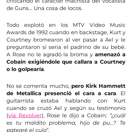
criticando el carácter machista del vocalista
de Guns… Una cosa de locos.
Todo explotó en los MTV Video Music
Awards de 1992 cuando en backstage, Kurt y
Courtney bromearon al ver pasar a Axl y le
preguntaron si sería el padrino de su bebé.
A Rose no le agradó la broma y
amenazó a
Cobain exigiéndole que callara a Courtney
o lo golpearía
.
No se comenta mucho,
pero Kirk Hammett
de Metallica presenció el cara a cara
. El
guitarrista estaba hablando con Kurt
cuando se cruzó Axl y según su testimonio
(
vía Revolver
), Rose le dijo a Cobain:
“¿cuál
es tu maldito problema, hijo de pu…? Te
patearé el culo
“.