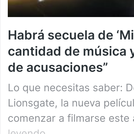
Habrá secuela de ‘M
cantidad de música 
de acusaciones”
Lo que necesitas saber: D
Lionsgate, la nueva pelíc
comenzar a filmarse este
Habrá
leyendo