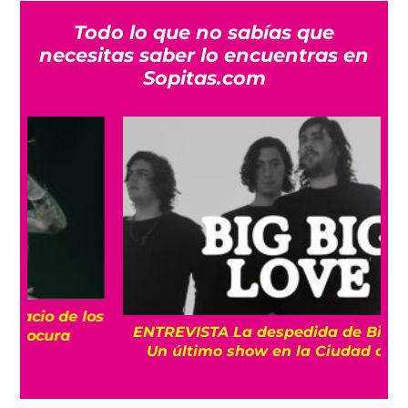
Todo lo que no sabías que
necesitas saber lo encuentras en
Sopitas.com
os
ENTREVISTA La despedida de Big Big Love:
Un último show en la Ciudad de México