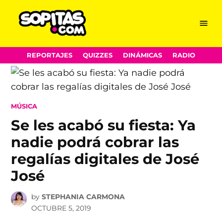
Menu
Sopitas.com
Skip
REPORTAJES
QUIZZES
DINÁMICAS
RADIO
to
content
POSTED
MÚSICA
IN
Se les acabó su fiesta: Ya
nadie podrá cobrar las
regalías digitales de José
José
by
STEPHANIA CARMONA
OCTUBRE 5, 2019