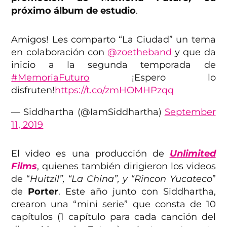
próximo álbum de estudio
.
Amigos! Les comparto “La Ciudad” un tema
en colaboración con
@zoetheband
y que da
inicio a la segunda temporada de
#MemoriaFuturo
¡Espero lo
disfruten!
https://t.co/zmHOMHPzqq
— Siddhartha (@IamSiddhartha)
September
11, 2019
El video es una producción de
Unlimited
Films
, quienes también dirigieron los videos
de “
Huitzil”, “La China”, y “Rincon Yucateco
”
de
Porter
. Este año junto con Siddhartha,
crearon una “mini serie” que consta de 10
capítulos (1 capítulo para cada canción del