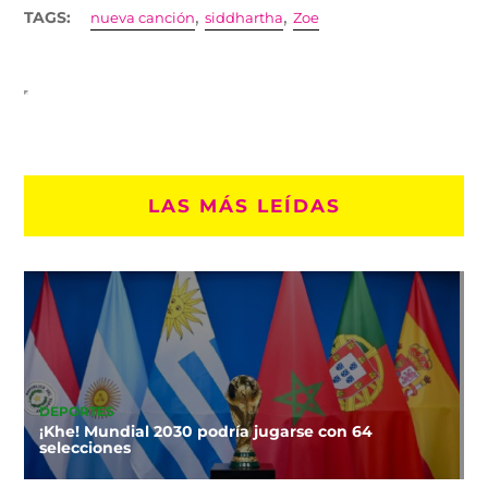
,
,
TAGS:
nueva canción
siddhartha
Zoe
LAS MÁS LEÍDAS
DEPORTES
¡Khe! Mundial 2030 podría jugarse con 64
selecciones