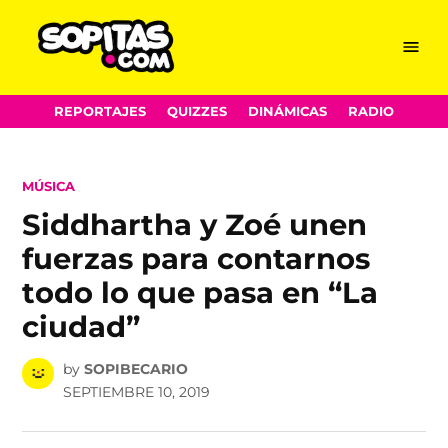
Menu
Sopitas.com
Skip
REPORTAJES
QUIZZES
DINÁMICAS
RADIO
to
content
POSTED
MÚSICA
IN
Siddhartha y Zoé unen
fuerzas para contarnos
todo lo que pasa en “La
ciudad”
by
SOPIBECARIO
SEPTIEMBRE 10, 2019