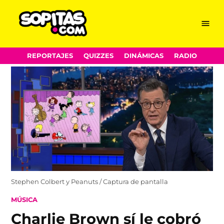
Menu
Sopitas.com
Skip
REPORTAJES
QUIZZES
DINÁMICAS
RADIO
to
content
Stephen Colbert y Peanuts / Captura de pantalla
POSTED
MÚSICA
IN
Charlie Brown sí le cobró