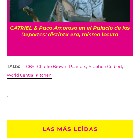
CA7RIEL & Paco Amoroso en el Palacio de los
e
Deportes: distinta era, misma locura
,
,
,
,
TAGS:
CBS
Charlie Brown
Peanuts
Stephen Colbert
World Central Kitchen
LAS MÁS LEÍDAS