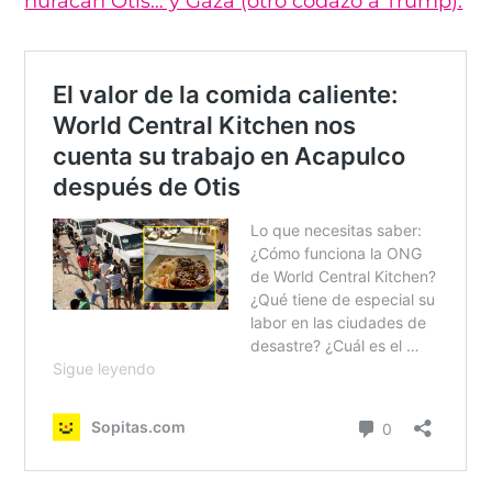
huracán Otis… y Gaza (otro codazo a Trump).