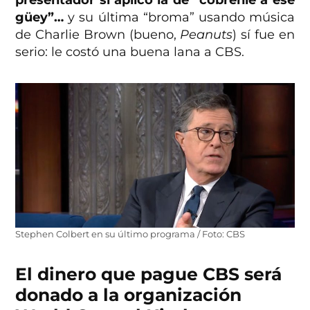
presentador sí aplicó la de “cóbrenle a ese
güey”…
y su última “broma” usando música
de Charlie Brown (bueno,
Peanuts
) sí fue en
serio: le costó una buena lana a CBS.
Stephen Colbert en su último programa / Foto: CBS
El dinero que pague CBS será
donado a la organización