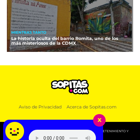
MIENTRAS TANTO
La historia oculta del barrio Romita, uno de los
más misteriosos de la CDMX
Aviso de Privacidad
Acerca de Sopitas.com
NOTICIAS
3 veces que Sheinbaum prometió no usar fracking
x
© 2026 SOPITAS.COM - MÚSICA, NOTICIAS, DEPORTES, ENTRETENIMIENTO Y
MÁS!.