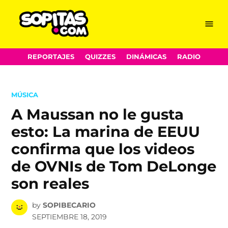
Menu
Sopitas.com
Skip
REPORTAJES
QUIZZES
DINÁMICAS
RADIO
to
content
POSTED
MÚSICA
IN
A Maussan no le gusta
esto: La marina de EEUU
confirma que los videos
de OVNIs de Tom DeLonge
son reales
by
SOPIBECARIO
SEPTIEMBRE 18, 2019