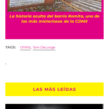
ea
La historia oculta del barrio Romita, uno de
los más misteriosos de la CDMX
,
TAGS:
OVNIS
Tom DeLonge
LAS MÁS LEÍDAS