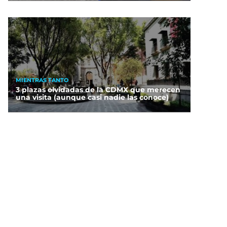
MIENTRAS TANTO
3 plazas olvidadas de la CDMX que merecen
una visita (aunque casi nadie las conoce)
Por fin! México y Perú
establecen relaciones
diplomática