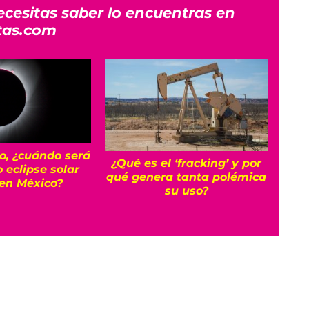
ecesitas saber lo encuentras en
tas.com
to, ¿cuándo será
¡
¿Qué es el ‘fracking’ y por
 eclipse solar
r
qué genera tanta polémica
 en México?
su uso?