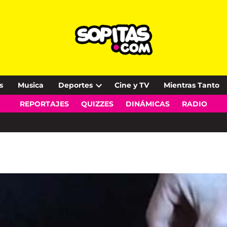
s
Musica
Deportes
Cine y TV
Mientras Tanto
Open
REPORTAJES
QUIZZES
DINÁMICAS
RADIO
dropdown
menu