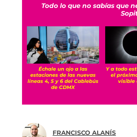
Todo lo que no sabías que n
Sopi
Y a todo es
Échale un ojo a las
el próximo
estaciones de las nuevas
visible
líneas 4, 5 y 6 del Cablebús
de CDMX
FRANCISCO ALANÍS