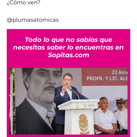
¿Cómo ven?
@plumasatomicas
Todo lo que no sabías que
necesitas saber lo encuentras en
Sopitas.com
a