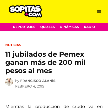
Menu
Sopitas.com
Skip
REPORTAJES
QUIZZES
DINÁMICAS
RADIO
to
content
POSTED
NOTICIAS
IN
11 jubilados de Pemex
ganan más de 200 mil
pesos al mes
by
FRANCISCO ALANÍS
FEBRERO 4, 2015
Mientras la producción de crudo va en