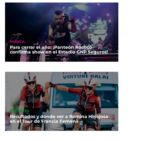
MÚSICA
Para cerrar el año: ¡Panteón Rococó
confirma show en el Estadio GNP Seguros!
DEPORTES
Resultados y dónde ver a Romina Hinojosa
en el Tour de Francia Femenil