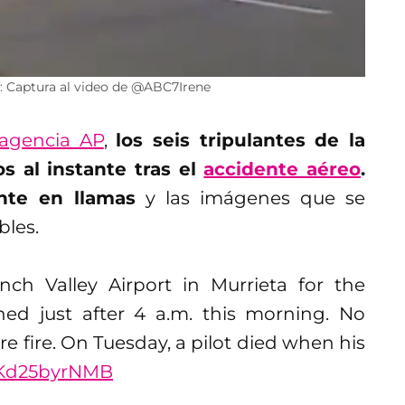
o: Captura al video de @ABC7Irene
agencia AP
,
los seis tripulantes de la
s al instante tras el
accidente aéreo
.
nte en llamas
y las imágenes que se
bles.
ch Valley Airport in Murrieta for the
ned just after 4 a.m. this morning. No
cre fire. On Tuesday, a pilot died when his
m/Kd25byrNMB