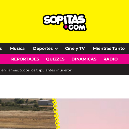
s
Musica
Deportes
Cine y TV
Mientras Tanto
Open
REPORTAJES
QUIZZES
DINÁMICAS
RADIO
dropdown
menu
 en llamas; todos los tripulantes murieron