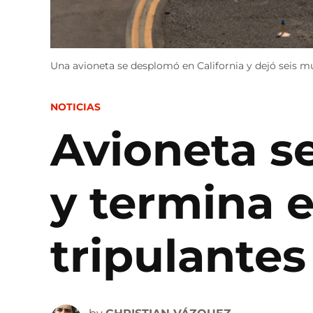
Una avioneta se desplomó en California y dejó seis mu
POSTED
NOTICIAS
IN
Avioneta s
y termina e
tripulante