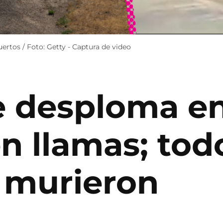
ertos / Foto: Getty - Captura de video
e desploma en
n llamas; tod
s murieron