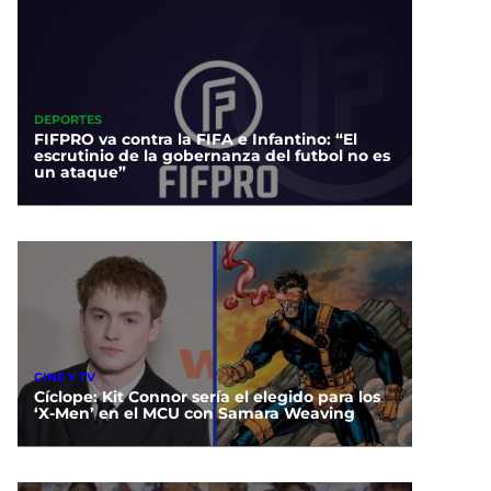
DEPORTES
FIFPRO va contra la FIFA e Infantino: “El
escrutinio de la gobernanza del futbol no es
un ataque”
CINE Y TV
Cíclope: Kit Connor sería el elegido para los
‘X-Men’ en el MCU con Samara Weaving