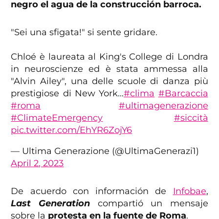
negro el agua de la construcción barroca.
"Sei una sfigata!" si sente gridare.
Chloé è laureata al King's College di Londra
in neuroscienze ed è stata ammessa alla
"Alvin Ailey", una delle scuole di danza più
prestigiose di New York…
#clima
#Barcaccia
#roma
#ultimagenerazione
#ClimateEmergency
#siccità
pic.twitter.com/EhYR6ZojY6
— Ultima Generazione (@UltimaGenerazi1)
April 2, 2023
De acuerdo con información de
Infobae
,
Last Generation
compartió un mensaje
sobre la
protesta en la fuente de Roma
.