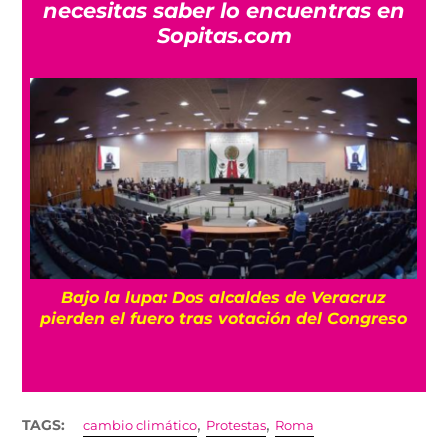
necesitas saber lo encuentras en
Sopitas.com
Otra vez entre andamios: El AICM arranca la
so
segunda fase de su remodelación
,
,
TAGS:
cambio climático
Protestas
Roma