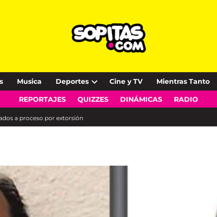
s
Musica
Deportes
Cine y TV
Mientras Tanto
Open
REPORTAJES
QUIZZES
DINÁMICAS
RADIO
dropdown
menu
lados a proceso por extorsión