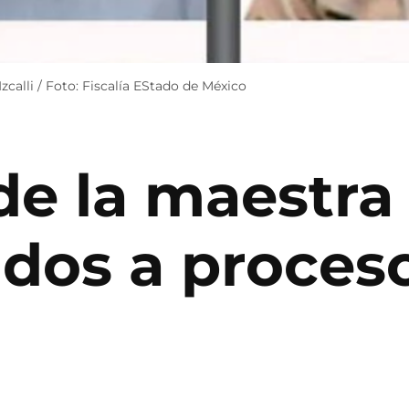
zcalli / Foto: Fiscalía EStado de México
de la maestra
ados a proces