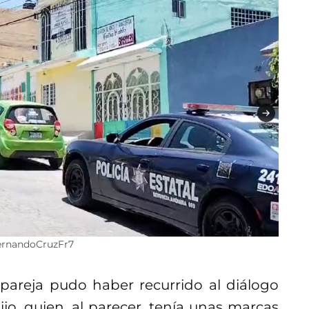
FernandoCruzFr7
 pareja pudo haber recurrido al diálogo
ijo, quien, al parecer, tenía unas marcas