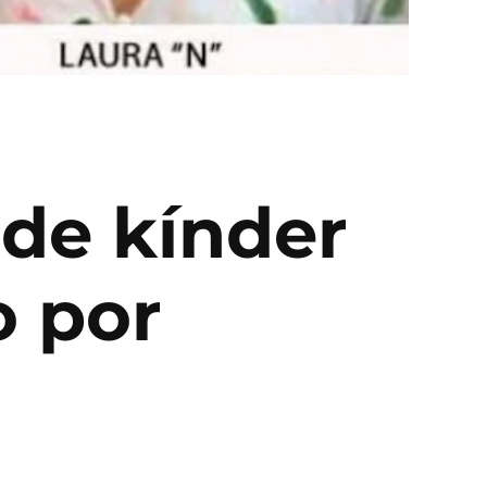
 de kínder
o por