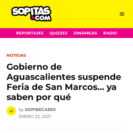
Menu
Sopitas.com
Skip
REPORTAJES
QUIZZES
DINÁMICAS
RADIO
to
content
POSTED
NOTICIAS
IN
Gobierno de
Aguascalientes suspende
Feria de San Marcos… ya
saben por qué
by
SOPIBECARIO
ENERO 22, 2021