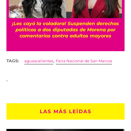
¡Les cayó la voladora! Suspenden derechos
políticos a dos diputadas de Morena por
comentarios contra adultos mayores
,
TAGS:
aguascalientes
Feria Nacional de San Marcos
LAS MÁS LEÍDAS