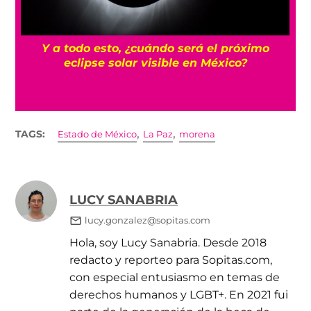
Y a todo esto, ¿cuándo será el próximo
s
eclipse solar visible en México?
,
,
TAGS:
Estado de México
La Paz
morena
LUCY SANABRIA
lucy.gonzalez@sopitas.com
Hola, soy Lucy Sanabria. Desde 2018
redacto y reporteo para Sopitas.com,
con especial entusiasmo en temas de
derechos humanos y LGBT+. En 2021 fui