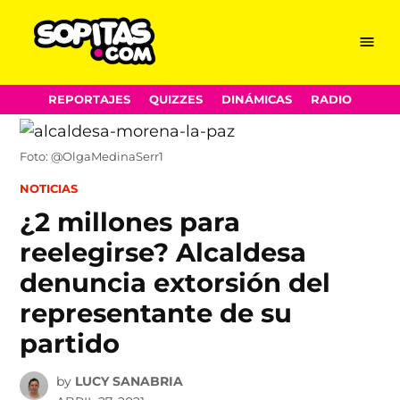
Menu
Sopitas.com
Skip
REPORTAJES
QUIZZES
DINÁMICAS
RADIO
to
content
Foto: @OlgaMedinaSerr1
POSTED
NOTICIAS
IN
¿2 millones para
reelegirse? Alcaldesa
denuncia extorsión del
representante de su
partido
by
LUCY SANABRIA