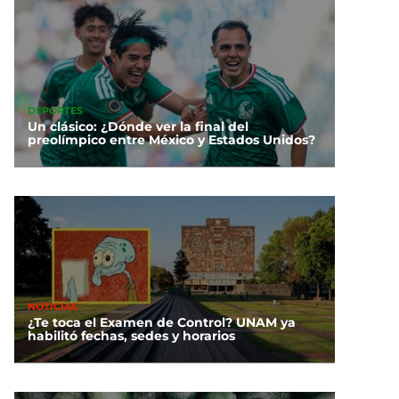
DEPORTES
Un clásico: ¿Dónde ver la final del
preolímpico entre México y Estados Unidos?
NOTICIAS
¿Te toca el Examen de Control? UNAM ya
habilitó fechas, sedes y horarios