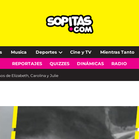
s
Musica
Deportes
Cine y TV
Mientras Tanto
Open
REPORTAJES
QUIZZES
DINÁMICAS
RADIO
dropdown
menu
s de Elizabeth, Carolina y Julie