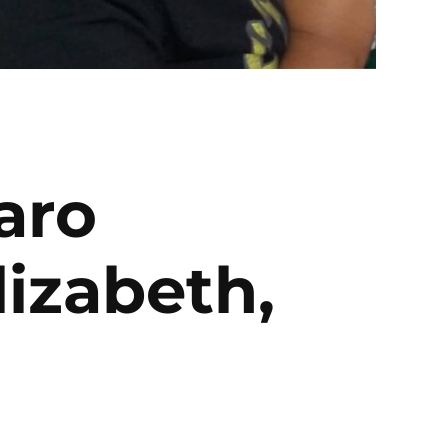
aro
lizabeth,