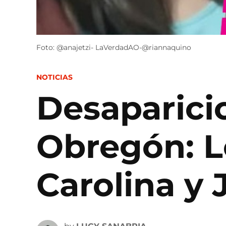
Foto: @anajetzi- LaVerdadAO-@riannaquino
POSTED
NOTICIAS
IN
Desaparicio
Obregón: L
Carolina y 