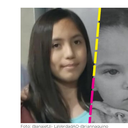
Foto: @anajetzi- LaVerdadAO-@riannaquino