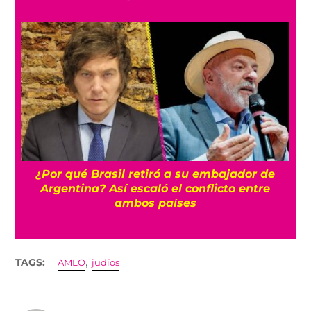
a
¿Por qué Brasil retiró a su embajador de
Argentina? Así escaló el conflicto entre
ambos países
,
TAGS:
AMLO
judíos