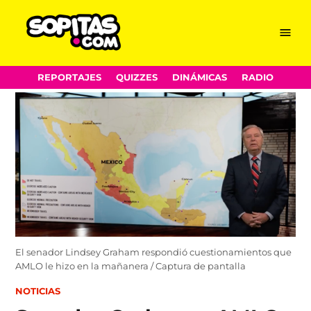
Menu
Sopitas.com
Skip
REPORTAJES
QUIZZES
DINÁMICAS
RADIO
to
content
El senador Lindsey Graham respondió cuestionamientos que
AMLO le hizo en la mañanera / Captura de pantalla
POSTED
NOTICIAS
IN