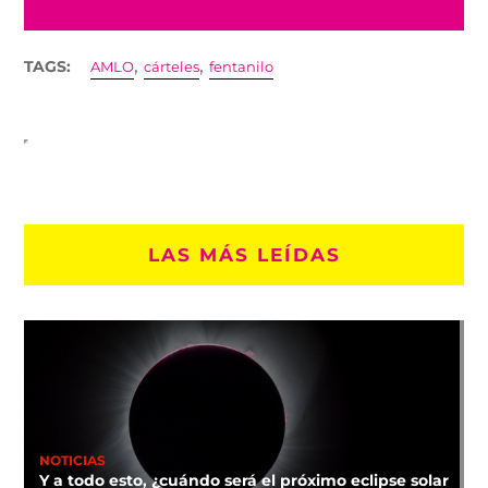
,
,
TAGS:
AMLO
cárteles
fentanilo
LAS MÁS LEÍDAS
NOTICIAS
Y a todo esto, ¿cuándo será el próximo eclipse solar