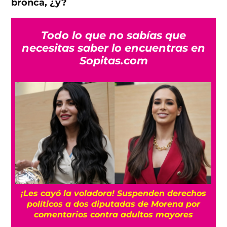
bronca, ¿y?
Todo lo que no sabías que
necesitas saber lo encuentras en
Sopitas.com
¡Les cayó la voladora! Suspenden derechos
“
políticos a dos diputadas de Morena por
Bi
comentarios contra adultos mayores