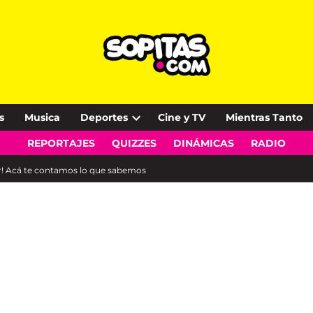
s
Musica
Deportes
Cine y TV
Mientras Tanto
Open
REPORTAJES
QUIZZES
DINÁMICAS
RADIO
dropdown
menu
ar! Acá te contamos lo que sabemos