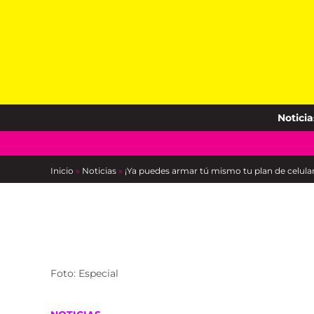
Skip
to
content
Noticia
Inicio
»
Noticias
»
¡Ya puedes armar tú mismo tu plan de celul
Foto: Especial