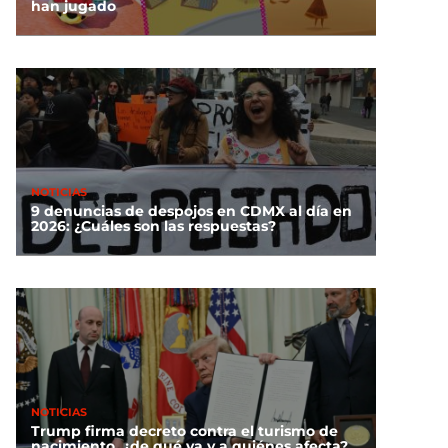
han jugado
NOTICIAS
9 denuncias de despojos en CDMX al día en
2026: ¿Cuáles son las respuestas?
NOTICIAS
Trump firma decreto contra el turismo de
nacimiento, ¿de qué va y a quiénes afecta?