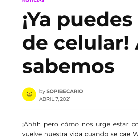
POSTED
NOTICIAS
IN
¡Ya puedes
de celular!
sabemos
by
SOPIBECARIO
ABRIL 7, 2021
¡Ahhh pero cómo nos urge estar co
vuelve nuestra vida cuando se cae