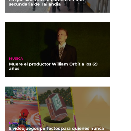
secundaria de Tailandia
MÚSICA
Muere el productor William Orbit a los 69
años
GEEK
5 videojuegos perfectos para quienes nunca