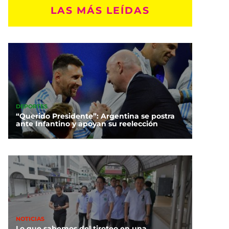
LAS MÁS LEÍDAS
DEPORTES
“Querido Presidente”: Argentina se postra
ante Infantino y apoyan su reelección
NOTICIAS
Lo que sabemos del tiroteo en una