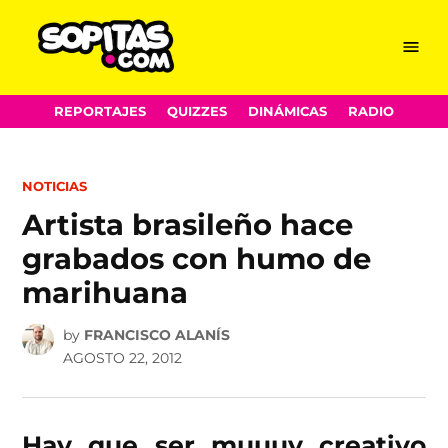
Menu
Sopitas.com
Skip
REPORTAJES
QUIZZES
DINÁMICAS
RADIO
to
content
POSTED
NOTICIAS
IN
Artista brasileño hace
grabados con humo de
marihuana
by
FRANCISCO ALANÍS
AGOSTO 22, 2012
Hay que ser muuuy creativo