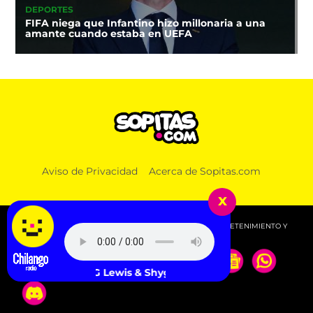
DEPORTES
FIFA niega que Infantino hizo millonaria a una
amante cuando estaba en UEFA
Aviso de Privacidad
Acerca de Sopitas.com
x
© 2026 SOPITAS.COM - MÚSICA, NOTICIAS, DEPORTES, ENTRETENIMIENTO Y
MÁS!.
SG Lewis & Shygirl - Sugar