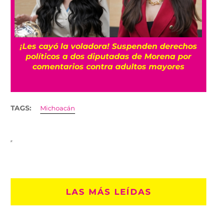
¡Les cayó la voladora! Suspenden derechos
políticos a dos diputadas de Morena por
comentarios contra adultos mayores
TAGS:
Michoacán
LAS MÁS LEÍDAS