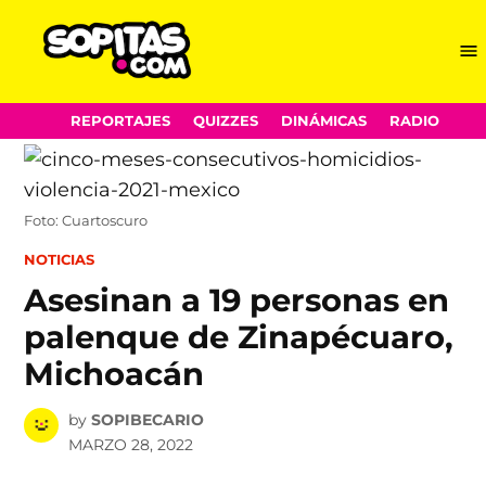
Me
Sopitas.com
Skip
REPORTAJES
QUIZZES
DINÁMICAS
RADIO
to
content
Foto: Cuartoscuro
POSTED
NOTICIAS
IN
Asesinan a 19 personas en
palenque de Zinapécuaro,
Michoacán
by
SOPIBECARIO
MARZO 28, 2022