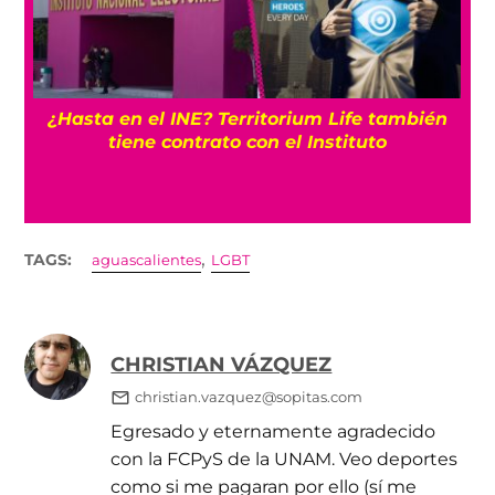
¿Hasta en el INE? Territorium Life también
tiene contrato con el Instituto
,
TAGS:
aguascalientes
LGBT
CHRISTIAN VÁZQUEZ
christian.vazquez@sopitas.com
Egresado y eternamente agradecido
con la FCPyS de la UNAM. Veo deportes
como si me pagaran por ello (sí me