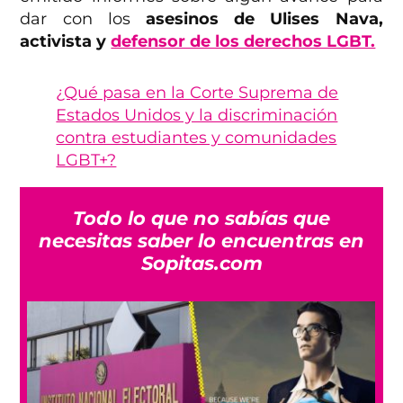
dar con los
asesinos de Ulises Nava,
activista y
defensor de los derechos LGBT.
¿Qué pasa en la Corte Suprema de
Estados Unidos y la discriminación
contra estudiantes y comunidades
LGBT+?
Todo lo que no sabías que
necesitas saber lo encuentras en
Sopitas.com