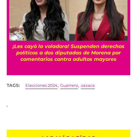
¡Les cayó la voladora! Suspenden derechos
políticos a dos diputadas de Morena por
comentarios contra adultos mayores
,
,
TAGS:
Elecciones 2024
Guerrero
oaxaca