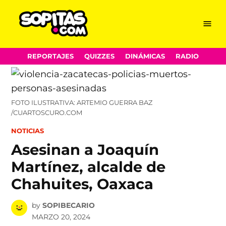
Menu
Sopitas.com
Skip
REPORTAJES
QUIZZES
DINÁMICAS
RADIO
to
content
FOTO ILUSTRATIVA: ARTEMIO GUERRA BAZ
/CUARTOSCURO.COM
POSTED
NOTICIAS
IN
Asesinan a Joaquín
Martínez, alcalde de
Chahuites, Oaxaca
by
SOPIBECARIO
MARZO 20, 2024