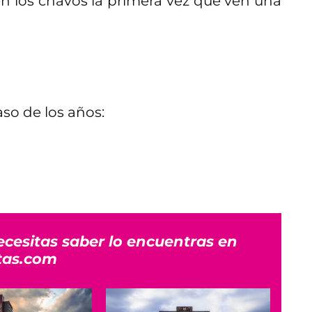
en los chavos la primera vez que ven una
aso de los años:
ecesitas saber lo encuentras en
tas.com