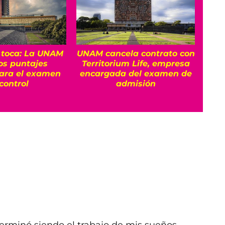
e toca: La UNAM
UNAM cancela contrato con
E
los puntajes
Territorium Life, empresa
rec
ara el examen
encargada del examen de
control
admisión