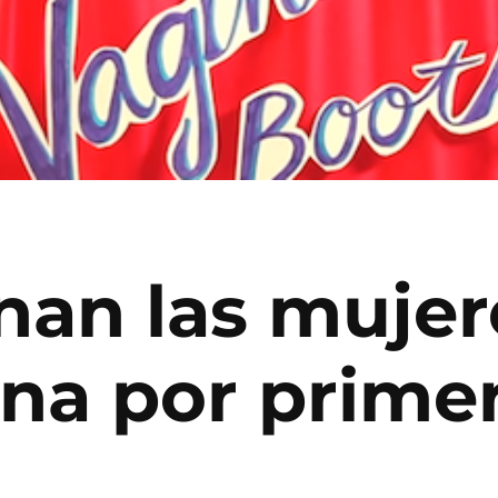
onan las muje
ina por prime