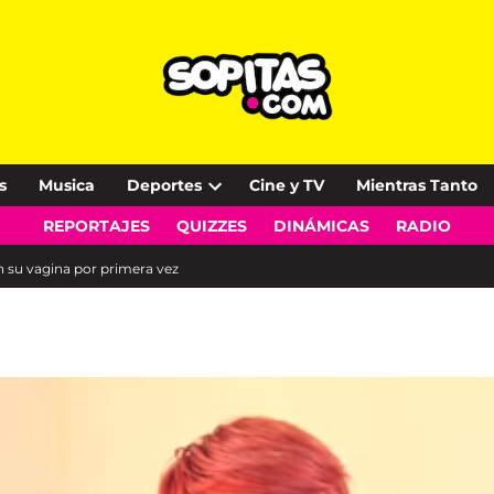
s
Musica
Deportes
Cine y TV
Mientras Tanto
Open
REPORTAJES
QUIZZES
DINÁMICAS
RADIO
dropdown
menu
n su vagina por primera vez