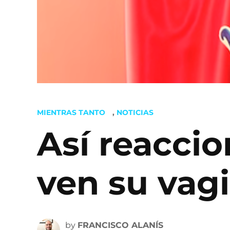
POSTED
MIENTRAS TANTO
,
NOTICIAS
IN
Así reacci
ven su vag
by
FRANCISCO ALANÍS