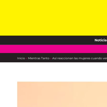
Skip
to
content
Noticia
Inicio
»
Mientras Tanto
»
Así reaccionan las mujeres cuando ve