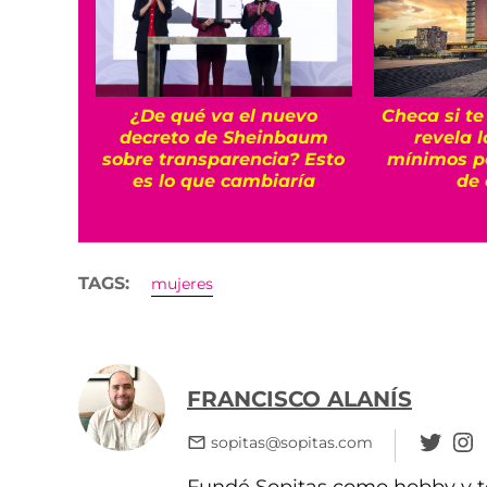
¿De qué va el nuevo
Checa si t
decreto de Sheinbaum
revela 
sobre transparencia? Esto
mínimos p
es lo que cambiaría
de 
TAGS:
mujeres
FRANCISCO ALANÍS
sopitas@sopitas.com