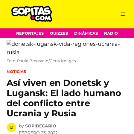
Menu
Sopitas.com
Skip
REPORTAJES
QUIZZES
DINÁMICAS
RADIO
to
content
Foto: Paula Bronstein/Getty Images.
POSTED
NOTICIAS
IN
Así viven en Donetsk y
Lugansk: El lado humano
del conflicto entre
Ucrania y Rusia
by
SOPIBECARIO
FEBRERO 23, 2022