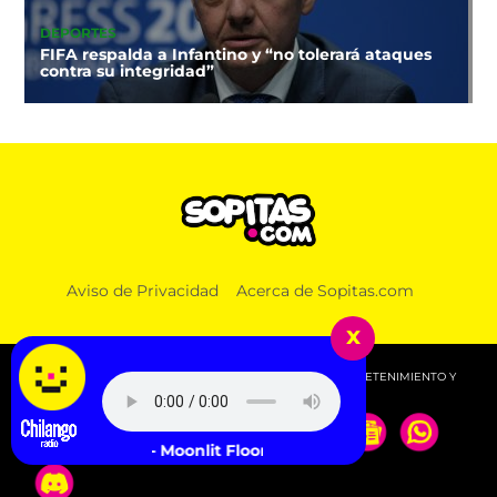
DEPORTES
FIFA respalda a Infantino y “no tolerará ataques
contra su integridad”
Aviso de Privacidad
Acerca de Sopitas.com
x
© 2026 SOPITAS.COM - MÚSICA, NOTICIAS, DEPORTES, ENTRETENIMIENTO Y
MÁS!.
LiSA - Moonlit Floor (Kiss Me)