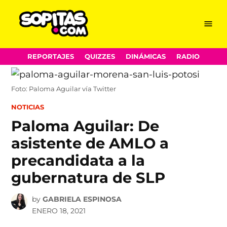
Menu
Sopitas.com
Skip
REPORTAJES
QUIZZES
DINÁMICAS
RADIO
to
content
Foto: Paloma Aguilar vía Twitter
POSTED
NOTICIAS
IN
Paloma Aguilar: De
asistente de AMLO a
precandidata a la
gubernatura de SLP
by
GABRIELA ESPINOSA
ENERO 18, 2021