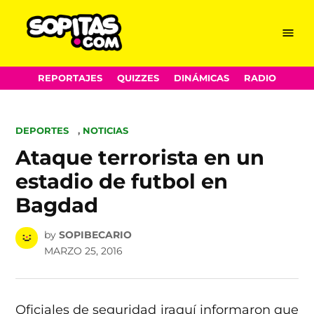
Menu
Sopitas.com
Skip
REPORTAJES
QUIZZES
DINÁMICAS
RADIO
to
content
POSTED
DEPORTES
,
NOTICIAS
IN
Ataque terrorista en un
estadio de futbol en
Bagdad
by
SOPIBECARIO
MARZO 25, 2016
Oficiales de seguridad iraquí informaron que