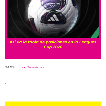
Así va la tabla de posiciones en la Leagues
Cup 2026
,
TAGS:
Irak
Terrorismo