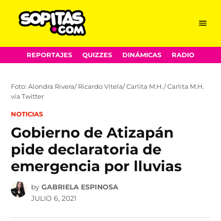
Menu
Sopitas.com
Skip
REPORTAJES
QUIZZES
DINÁMICAS
RADIO
to
content
Foto: Alondra Rivera/ Ricardo Vitela/ Carlita M.H./ Carlita M.H.
vía Twitter
POSTED
NOTICIAS
IN
Gobierno de Atizapán
pide declaratoria de
emergencia por lluvias
by
GABRIELA ESPINOSA
JULIO 6, 2021