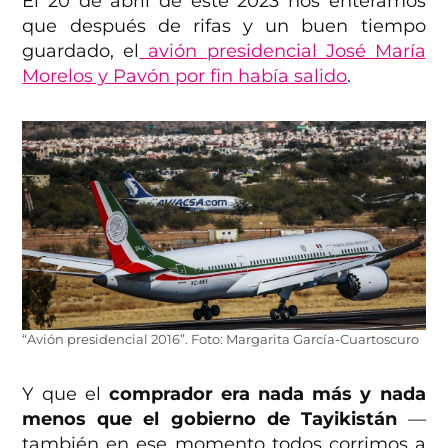
El 20 de abril de este 2023 nos enteramos
que después de rifas y un buen tiempo
guardado, el
avión presidencial José María
Morelos y Pavón por fin había salido
.
“Avión presidencial 2016”. Foto: Margarita García-Cuartoscuro
Y que el
comprador era nada más y nada
menos que el gobierno de Tayikistán
—
también en ese momento todos corrimos a