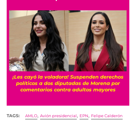
¡Les cayó la voladora! Suspenden derechos
políticos a dos diputadas de Morena por
comentarios contra adultos mayores
,
,
,
TAGS:
AMLO
Avión presidencial
EPN
Felipe Calderón