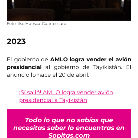
Foto: Ilse Huesca-Cuartoscuro.
2023
El gobierno de
AMLO logra vender el avión
presidencial
al gobierno de Tayikistán. El
anuncio lo hace el 20 de abril.
¡Sí salió! AMLO logra vender avión
presidencial a Tayikistán
Todo lo que no sabías que
necesitas saber lo encuentras en
Sopitas.com