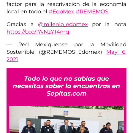
factor para la reacrivacion de la economía
local en todo el
#EdoMex
#REMEMOS
Gracias a
@milenio_edomex
por la nota
https://t.co/lYvNzY14mq
— Red Mexiquense por la Movilidad
Sostenible (@REMEMOS_Edomex)
May 6,
2021
Todo lo que no sabías que
necesitas saber lo encuentras en
Sopitas.com