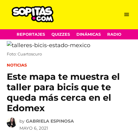
Menu
Sopitas.com
Skip
REPORTAJES
QUIZZES
DINÁMICAS
RADIO
to
content
Foto: Cuartoscuro
POSTED
NOTICIAS
IN
Este mapa te muestra el
taller para bicis que te
queda más cerca en el
Edomex
by
GABRIELA ESPINOSA
MAYO 6, 2021