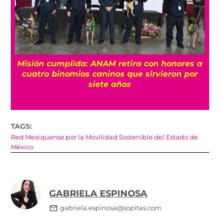
Misión cumplida: ANAM retira con honores a
?
cuatro binomios caninos que sirvieron por
siete años
TAGS:
Red Mexiquense por la Movilidad Sostenible del Estado de
México
GABRIELA ESPINOSA
gabriela.espinosa@sopitas.com