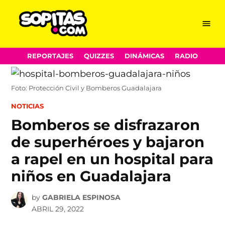
Menu
Sopitas.com
Skip
REPORTAJES
QUIZZES
DINÁMICAS
RADIO
to
content
Foto: Protección Civil y Bomberos Guadalajara
POSTED
NOTICIAS
IN
Bomberos se disfrazaron
de superhéroes y bajaron
a rapel en un hospital para
niños en Guadalajara
by
GABRIELA ESPINOSA
ABRIL 29, 2022