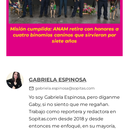
Misión cumplida: ANAM retira con honores a
?
cuatro binomios caninos que sirvieron por
siete años
GABRIELA ESPINOSA
gabriela.espinosa@sopitas.com
Yo soy Gabriela Espinosa, pero díganme
Gaby, si no siento que me regañan.
Trabajo como reportera y redactora en
Sopitas.com desde 2018 y desde
entonces me enfoqué, en su mayoría,