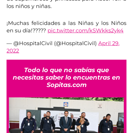
los niños y niñas.
¡Muchas felicidades a las Niñas y los Niños
en su día!?????
pic.twitter.com/kSWkks2yk4
— @HospitalCivil (@HospitalCivil)
April 29,
2022
Todo lo que no sabías que
necesitas saber lo encuentras en
Sopitas.com