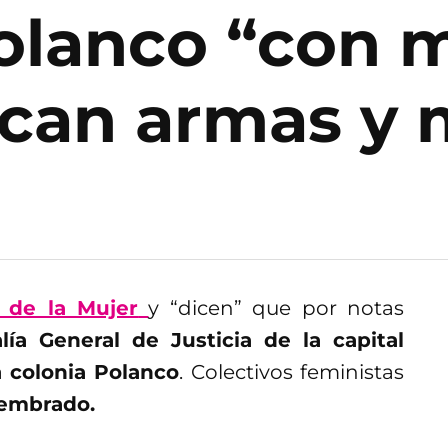
olanco “con m
scan armas y
l de la Mujer
y “dicen” que por notas
alía General de Justicia de la capital
a
colonia Polanco
. Colectivos feministas
sembrado.