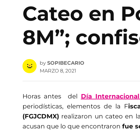
Cateo en P
8M”; confi
by
SOPIBECARIO
MARZO 8, 2021
Horas antes del
Día Internaciona
periodísticas, elementos de la F
isc
(FGJCDMX)
realizaron un cateo en l
acusan que lo que encontraron
fue 