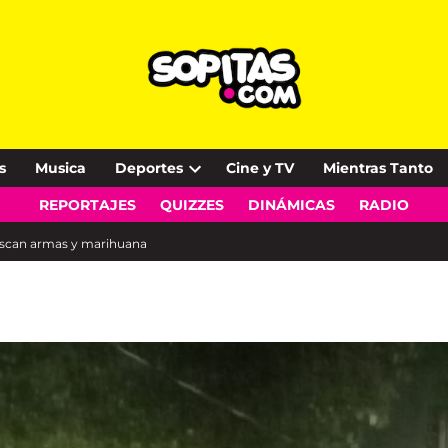
s
Musica
Deportes
Cine y TV
Mientras Tanto
Open
REPORTAJES
QUIZZES
DINÁMICAS
RADIO
dropdown
menu
iscan armas y marihuana