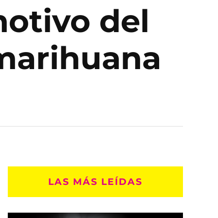
otivo del
 marihuana
LAS MÁS LEÍDAS