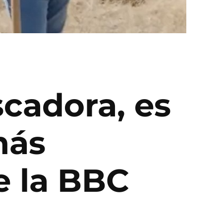
scadora, es
más
de la BBC