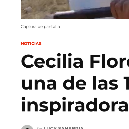
Captura de pantalla
POSTED
NOTICIAS
IN
Cecilia Flo
una de las
inspiradora
by
LUCY SANABRIA