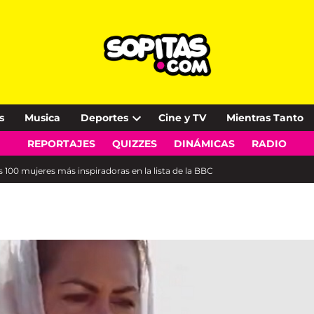
s
Musica
Deportes
Cine y TV
Mientras Tanto
Open
REPORTAJES
QUIZZES
DINÁMICAS
RADIO
dropdown
menu
s 100 mujeres más inspiradoras en la lista de la BBC