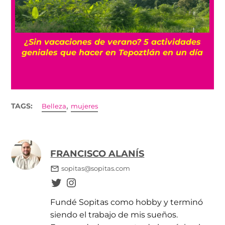
¿
r
¿Sin vacaciones de verano? 5 actividades
geniales que hacer en Tepoztlán en un día
,
TAGS:
Belleza
mujeres
FRANCISCO ALANÍS
sopitas@sopitas.com
Fundé Sopitas como hobby y terminó
siendo el trabajo de mis sueños.