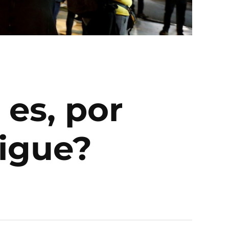
 es, por
sigue?