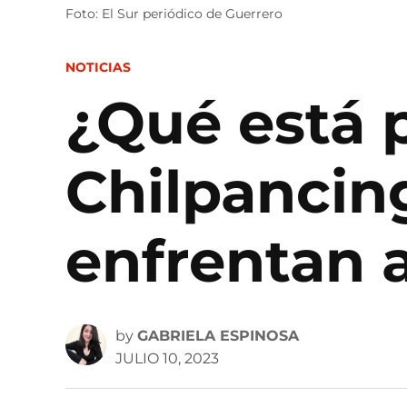
Foto: El Sur periódico de Guerrero
POSTED
NOTICIAS
IN
¿Qué está 
Chilpancin
enfrentan a
by
GABRIELA ESPINOSA
JULIO 10, 2023