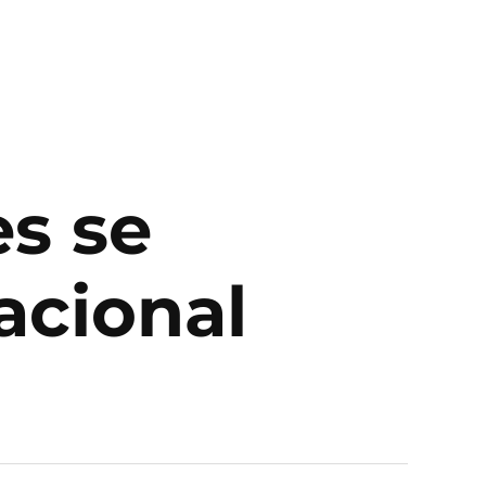
s se
acional