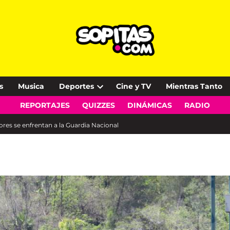
s
Musica
Deportes
Cine y TV
Mientras Tanto
Open
REPORTAJES
QUIZZES
DINÁMICAS
RADIO
dropdown
menu
es se enfrentan a la Guardia Nacional