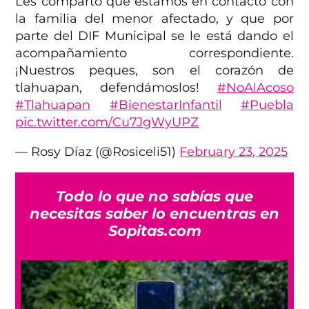
Les comparto que estamos en contacto con
la familia del menor afectado, y que por
parte del DIF Municipal se le está dando el
acompañamiento correspondiente.
¡Nuestros peques, son el corazón de
tlahuapan, defendámoslos!
#NoAlAcoso
#Tlahuapan
#BienestarInfantil
#Puebla
pic.twitter.com/Cu7JgWyUPZ
— Rosy Díaz (@Rosiceli51)
February 23, 2025
Todo lo que no sabías que
necesitas saber lo encuentras en
Sopitas.com