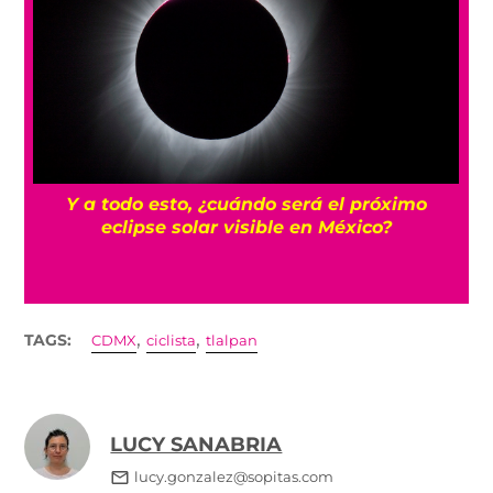
Y a todo esto, ¿cuándo será el próximo
s
eclipse solar visible en México?
,
,
TAGS:
CDMX
ciclista
tlalpan
LUCY SANABRIA
lucy.gonzalez@sopitas.com