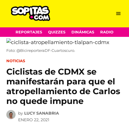
Menu
Sopitas.com
Skip
REPORTAJES
QUIZZES
DINÁMICAS
RADIO
to
content
Foto: @BicireporteraDF-Cuartoscuro.
POSTED
NOTICIAS
IN
Ciclistas de CDMX se
manifestarán para que el
atropellamiento de Carlos
no quede impune
by
LUCY SANABRIA
ENERO 22, 2021