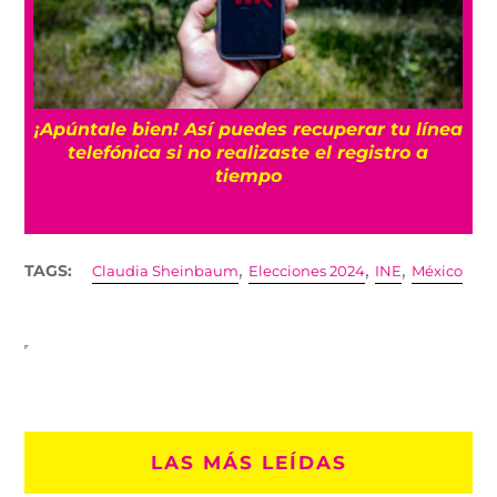
25
¡Apúntale bien! Así puedes recuperar tu línea
telefónica si no realizaste el registro a
tiempo
,
,
,
TAGS:
Claudia Sheinbaum
Elecciones 2024
INE
México
LAS MÁS LEÍDAS