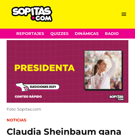
Menu
Sopitas.com
Skip
REPORTAJES
QUIZZES
DINÁMICAS
RADIO
to
content
Foto: Sopitas.com
POSTED
NOTICIAS
IN
Claudia Sheinbaum gana