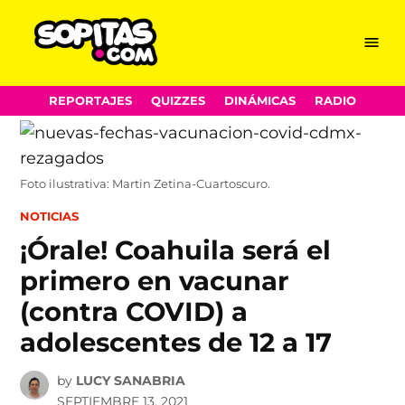
Menu
Sopitas.com
Skip
REPORTAJES
QUIZZES
DINÁMICAS
RADIO
to
content
Foto ilustrativa: Martin Zetina-Cuartoscuro.
POSTED
NOTICIAS
IN
¡Órale! Coahuila será el
primero en vacunar
(contra COVID) a
adolescentes de 12 a 17
by
LUCY SANABRIA
SEPTIEMBRE 13, 2021