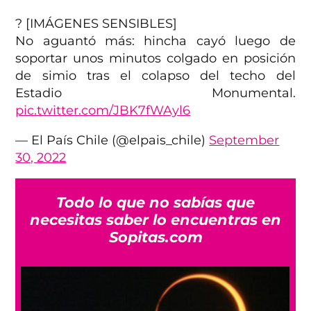
? [IMÁGENES SENSIBLES]
No aguantó más: hincha cayó luego de
soportar unos minutos colgado en posición
de simio tras el colapso del techo del
Estadio Monumental.
pic.twitter.com/JBK7fWAyl6
— El País Chile (@elpais_chile)
September
30, 2022
Todo lo que no sabías que
necesitas saber lo encuentras en
Sopitas.com