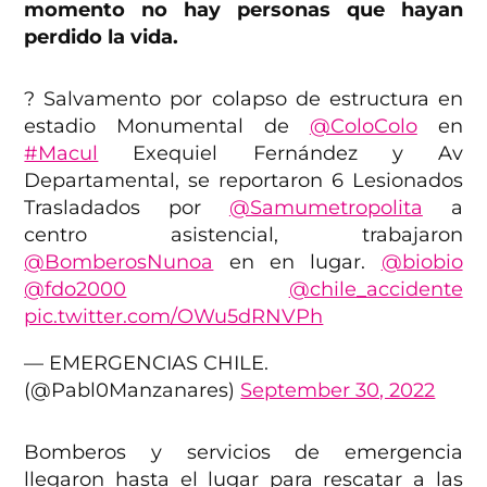
momento no hay personas que hayan
perdido la vida.
? Salvamento por colapso de estructura en
estadio Monumental de
@ColoColo
en
#Macul
Exequiel Fernández y Av
Departamental, se reportaron 6 Lesionados
Trasladados por
@Samumetropolita
a
centro asistencial, trabajaron
@BomberosNunoa
en en lugar.
@biobio
@fdo2000
@chile_accidente
pic.twitter.com/OWu5dRNVPh
— EMERGENCIAS CHILE.
(@Pabl0Manzanares)
September 30, 2022
Bomberos y servicios de emergencia
llegaron hasta el lugar para rescatar a las