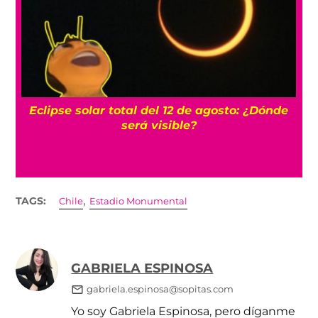
a
Eclipse solar total del 12 de agosto: ¿Dónde
será visible?
,
TAGS:
Chile
Estadio Monumental
GABRIELA ESPINOSA
gabriela.espinosa@sopitas.com
Yo soy Gabriela Espinosa, pero díganme