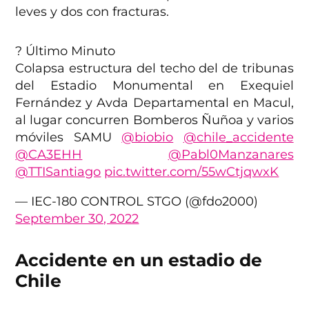
leves y dos con fracturas.
? Último Minuto
Colapsa estructura del techo del de tribunas
del Estadio Monumental en Exequiel
Fernández y Avda Departamental en Macul,
al lugar concurren Bomberos Ñuñoa y varios
móviles SAMU
@biobio
@chile_accidente
@CA3EHH
@Pabl0Manzanares
@TTISantiago
pic.twitter.com/55wCtjqwxK
— IEC-180 CONTROL STGO (@fdo2000)
September 30, 2022
Accidente en un estadio de
Chile