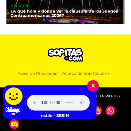
DEPORTES
¿A qué hora y dónde ver la clausura de los Juegos
Centroamericanos 2026?
Aviso de Privacidad
Acerca de Sopitas.com
x
© 2026 SOPITAS.COM - MÚSICA, NOTICIAS, DEPORTES, ENTRETENIMIENTO Y
MÁS!.
Turnstile - SEEIN’ STARS