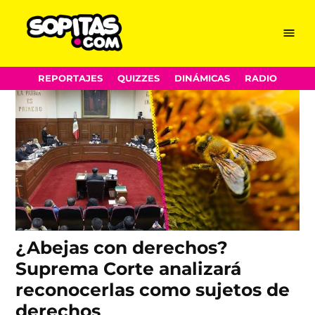
SCJN
Skip
Menu
Sopitas.com
to
content
REPORTAJES
QUIZZES
DINÁMICAS
RADIO
¿Abejas con derechos?
Suprema Corte analizará
reconocerlas como sujetos de
derechos