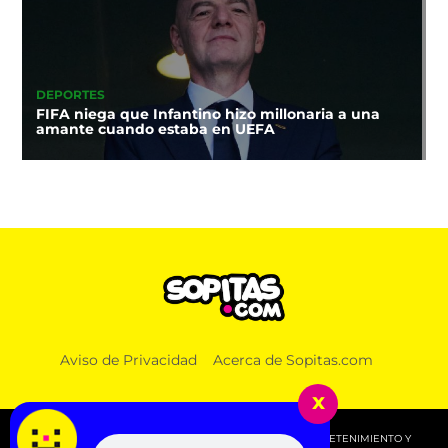
DEPORTES
FIFA niega que Infantino hizo millonaria a una
amante cuando estaba en UEFA
Aviso de Privacidad
Acerca de Sopitas.com
x
© 2026 SOPITAS.COM - MÚSICA, NOTICIAS, DEPORTES, ENTRETENIMIENTO Y