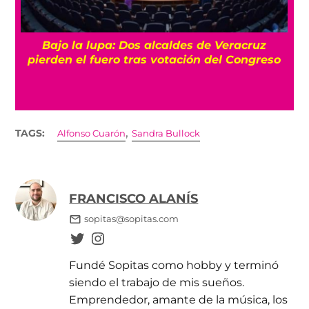
Bajo la lupa: Dos alcaldes de Veracruz
pierden el fuero tras votación del Congreso
,
TAGS:
Alfonso Cuarón
Sandra Bullock
FRANCISCO ALANÍS
sopitas@sopitas.com
Fundé Sopitas como hobby y terminó
siendo el trabajo de mis sueños.
Emprendedor, amante de la música, los