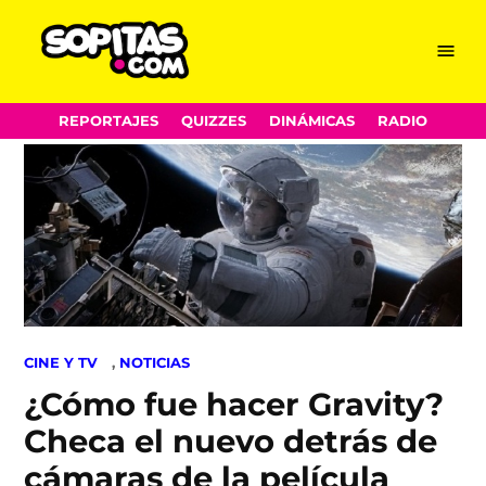
Menu
Sopitas.com
Skip
REPORTAJES
QUIZZES
DINÁMICAS
RADIO
to
content
POSTED
CINE Y TV
,
NOTICIAS
IN
¿Cómo fue hacer Gravity?
Checa el nuevo detrás de
cámaras de la película