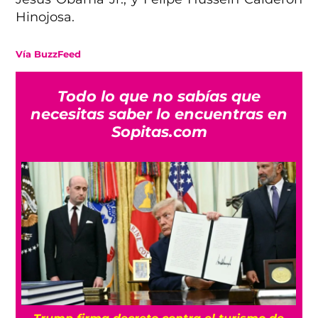
Hinojosa.
Vía BuzzFeed
Todo lo que no sabías que
necesitas saber lo encuentras en
Sopitas.com
n
Trump firma decreto contra el turismo de