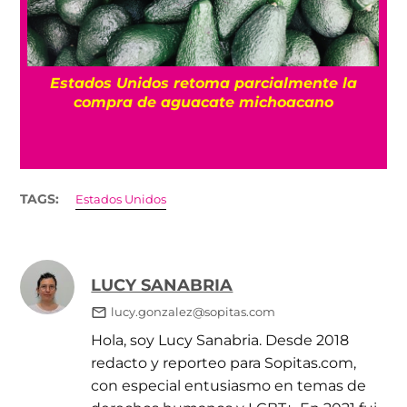
¿
Estados Unidos retoma parcialmente la
compra de aguacate michoacano
TAGS:
Estados Unidos
LUCY SANABRIA
lucy.gonzalez@sopitas.com
Hola, soy Lucy Sanabria. Desde 2018
redacto y reporteo para Sopitas.com,
con especial entusiasmo en temas de