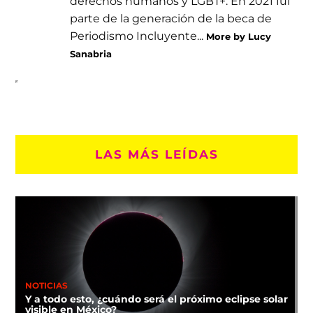
derechos humanos y LGBT+. En 2021 fui
parte de la generación de la beca de
Periodismo Incluyente...
More by Lucy
Sanabria
LAS MÁS LEÍDAS
NOTICIAS
Y a todo esto, ¿cuándo será el próximo eclipse solar
visible en México?