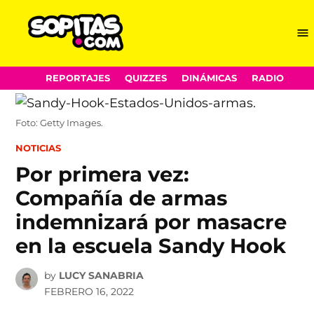
Me
Sopitas.com
Skip
REPORTAJES
QUIZZES
DINÁMICAS
RADIO
to
content
Foto: Getty Images.
POSTED
NOTICIAS
IN
Por primera vez:
Compañía de armas
indemnizará por masacre
en la escuela Sandy Hook
by
LUCY SANABRIA
FEBRERO 16, 2022