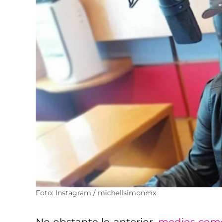
Foto: Instagram / michellsimonmx
No obstante lo anterior,
medios co