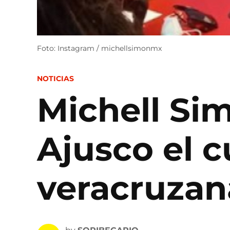
Foto: Instagram / michellsimonmx
POSTED
NOTICIAS
IN
Michell Si
Ajusco el 
veracruzan