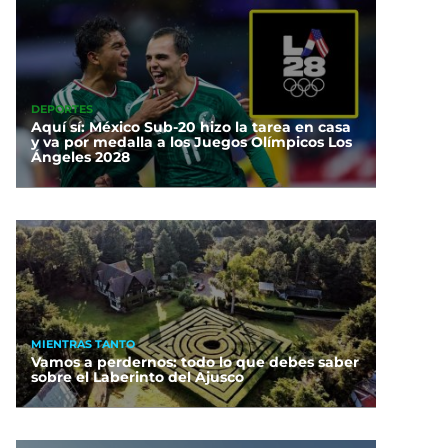
DEPORTES
Aquí sí: México Sub-20 hizo la tarea en casa
y va por medalla a los Juegos Olímpicos Los
Ángeles 2028
MIENTRAS TANTO
Vamos a perdernos: todo lo que debes saber
sobre el Laberinto del Ajusco