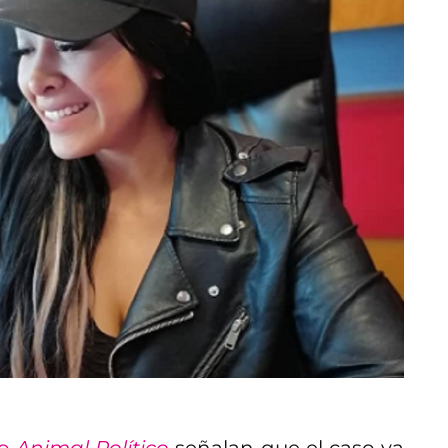
mo
Animal Político
señalan que el caso ya