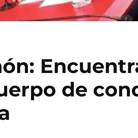
món: Encuentr
cuerpo de con
a