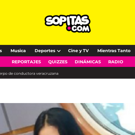
s
Musica
Deportes
Cine y TV
Mientras Tanto
Open
REPORTAJES
QUIZZES
DINÁMICAS
RADIO
dropdown
menu
uerpo de conductora veracruzana