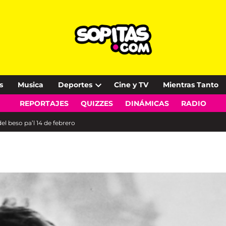
s
Musica
Deportes
Cine y TV
Mientras Tanto
Open
REPORTAJES
QUIZZES
DINÁMICAS
RADIO
dropdown
menu
el beso pa’l 14 de febrero