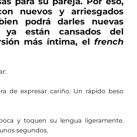
s para su pareja. Por eso,
con nuevos y arriesgados
ien podrá darles nuevas
e ya están cansados del
rsión más íntima, el
french
ar:
era de expresar cariño. Un rápido beso
 boca y toquen su lengua ligeramente.
r unos segundos.