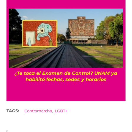
¿Te toca el Examen de Control? UNAM ya
habilitó fechas, sedes y horarios
,
TAGS:
Contramarcha
LGBT+