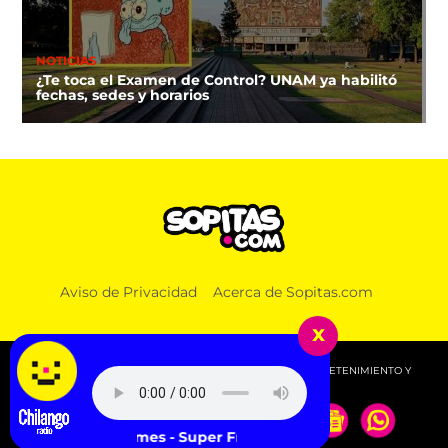
NOTICIAS
¿Te toca el Examen de Control? UNAM ya habilitó
fechas, sedes y horarios
Aviso de Privacidad
Acerca de Sopitas.com
x
© 2026 SOPITAS.COM - MÚSICA, NOTICIAS, DEPORTES, ENTRETENIMIENTO Y
MÁS!.
Rick James - Super Freak