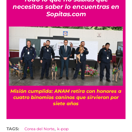
necesitas saber lo encuentras en
Sopitas.com
Misión cumplida: ANAM retira con honores a
?
cuatro binomios caninos que sirvieron por
siete años
,
TAGS:
Corea del Norte
k-pop