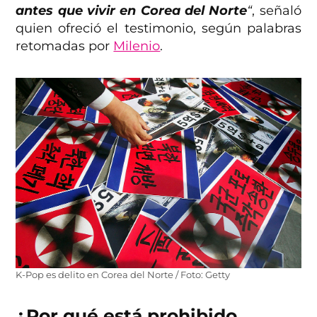
antes que vivir en Corea del Norte
“
, señaló
quien ofreció el testimonio, según palabras
retomadas por
Milenio
.
K-Pop es delito en Corea del Norte / Foto: Getty
¿Por qué está prohibido