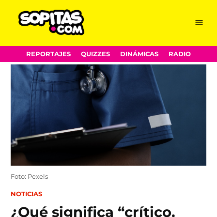
Menu
Sopitas.com
Skip
REPORTAJES
QUIZZES
DINÁMICAS
RADIO
to
content
Foto: Pexels
POSTED
NOTICIAS
IN
¿Qué significa “crítico,