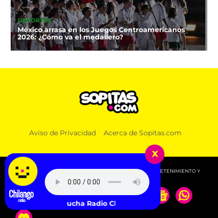
DEPORTES
México arrasa en los Juegos Centroamericanos
2026: ¿Cómo va el medallero?
Aviso de Privacidad
Acerca de Sopitas.com
x
© 2026 SOPITAS.COM - MÚSICA, NOTICIAS, DEPORTES, ENTRETENIMIENTO Y
MÁS!.
Escucha Radio Chilango -