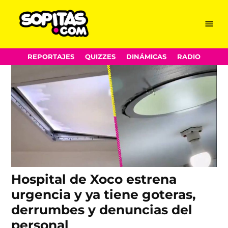
Médicos
Skip
Menu
Sopitas.com
to
content
REPORTAJES
QUIZZES
DINÁMICAS
RADIO
Hospital de Xoco estrena
urgencia y ya tiene goteras,
derrumbes y denuncias del
personal